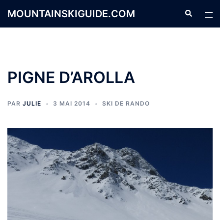
Aller
MOUNTAINSKIGUIDE.COM
Recherche
Ouvr
au
le
contenu
men
PIGNE D’AROLLA
PAR
JULIE
3 MAI 2014
SKI DE RANDO