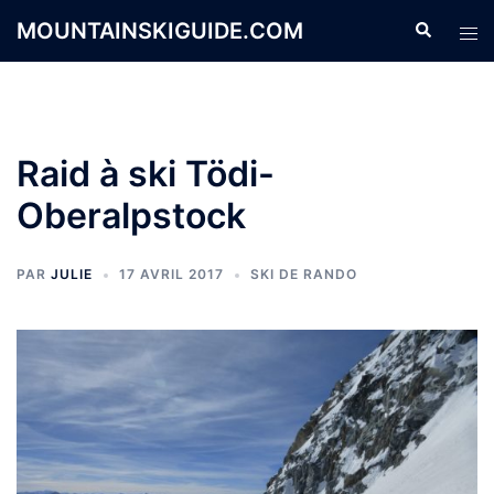
Aller
MOUNTAINSKIGUIDE.COM
Recherche
Ouvr
au
le
contenu
men
Raid à ski Tödi-
Oberalpstock
PAR
JULIE
17 AVRIL 2017
SKI DE RANDO