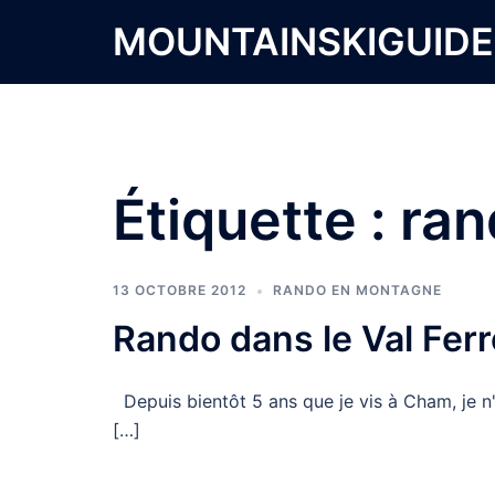
Aller
MOUNTAINSKIGUID
au
contenu
Étiquette :
ran
13 OCTOBRE 2012
RANDO EN MONTAGNE
Rando dans le Val Ferr
Depuis bientôt 5 ans que je vis à Cham, je n'é
[…]