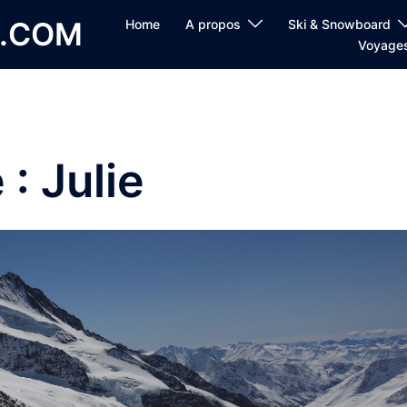
E.COM
Home
A propos
Ski & Snowboard
Voyage
 :
Julie