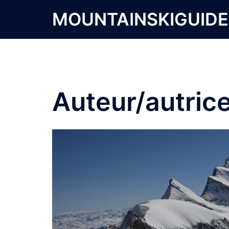
Aller
MOUNTAINSKIGUID
au
contenu
Auteur/autrice