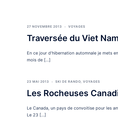
27 NOVEMBRE 2013
VOYAGES
Traversée du Viet Nam
En ce jour d'hibernation automnale je mets e
mois de […]
23 MAI 2013
SKI DE RANDO
,
VOYAGES
Les Rocheuses Canad
Le Canada, un pays de convoitise pour les amou
Le 23 […]