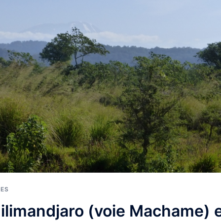
ES
ilimandjaro (voie Machame) 