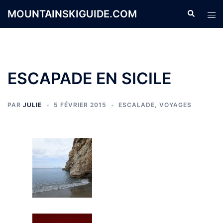
Aller
MOUNTAINSKIGUIDE.COM
Recherche
Ouvr
au
le
contenu
men
ESCAPADE EN SICILE
PAR
JULIE
5 FÉVRIER 2015
ESCALADE
,
VOYAGES