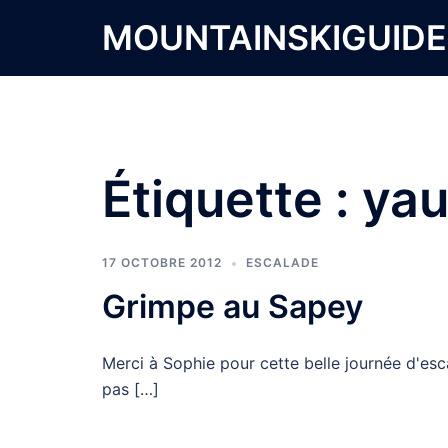
Aller
MOUNTAINSKIGUID
au
contenu
Étiquette :
yau
17 OCTOBRE 2012
ESCALADE
Grimpe au Sapey
Merci à Sophie pour cette belle journée d'esca
pas […]