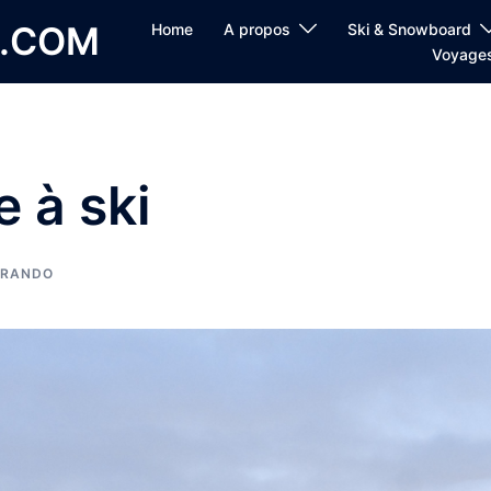
E.COM
Home
A propos
Ski & Snowboard
Voyage
e à ski
E RANDO