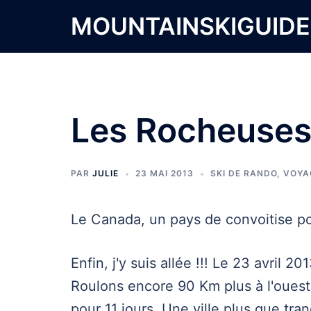
Aller
MOUNTAINSKIGUID
au
contenu
Les Rocheuses
PAR
JULIE
23 MAI 2013
SKI DE RANDO
,
VOYA
Le Canada, un pays de convoitise p
Enfin, j'y suis allée !!! Le 23 avril
Roulons encore 90 Km plus à l'ouest
pour 11 jours. Une ville plus que tra