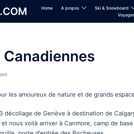
E.COM
Home
A propos
Ski & Snowboard
Voyage
 Canadiennes
GES
our les amoureux de nature et de grands espac
 2013 décollage de Genève à destination de Calgar
 et nous voilà arriver à Canmore, camp de base
nquille, porte d'entrée des Rocheuses