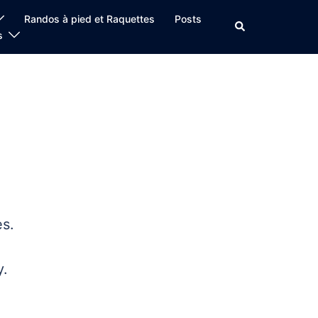
Randos à pied et Raquettes
Posts
Rechercher
s
es.
y.