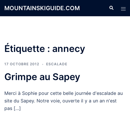
Aller
MOUNTAINSKIGUIDE.COM
Recherche
Ouvr
au
le
contenu
men
Étiquette :
annecy
17 OCTOBRE 2012
ESCALADE
Grimpe au Sapey
Merci à Sophie pour cette belle journée d'escalade au
site du Sapey. Notre voie, ouverte il y a un an n'est
pas […]