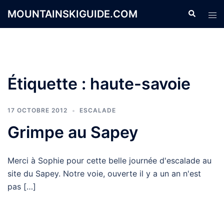
Aller
MOUNTAINSKIGUIDE.COM
Recherche
Ouvr
au
le
contenu
men
Étiquette :
haute-savoie
17 OCTOBRE 2012
ESCALADE
Grimpe au Sapey
Merci à Sophie pour cette belle journée d'escalade au
site du Sapey. Notre voie, ouverte il y a un an n'est
pas […]