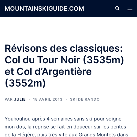
Aller
MOUNTAINSKIGUIDE.COM
Recherche
Ouvr
au
le
contenu
men
Révisons des classiques:
Col du Tour Noir (3535m)
et Col d’Argentière
(3552m)
PAR
JULIE
18 AVRIL 2013
SKI DE RANDO
Youhouhou après 4 semaines sans ski pour soigner
mon dos, la reprise se fait en douceur sur les pentes
de la Flégère, puis très vite aux Grands Montets dans