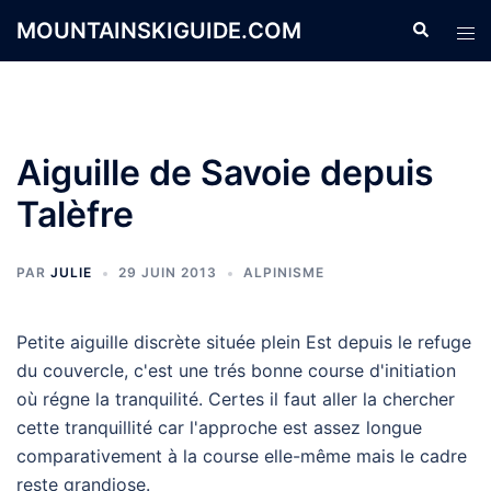
Aller
MOUNTAINSKIGUIDE.COM
Recherche
Ouvr
au
le
contenu
men
Aiguille de Savoie depuis
Talèfre
PAR
JULIE
29 JUIN 2013
ALPINISME
Petite aiguille discrète située plein Est depuis le refuge
du couvercle, c'est une trés bonne course d'initiation
où régne la tranquilité. Certes il faut aller la chercher
cette tranquillité car l'approche est assez longue
comparativement à la course elle-même mais le cadre
reste grandiose.