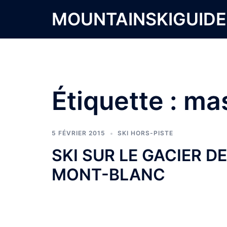
Aller
MOUNTAINSKIGUID
au
contenu
Étiquette :
mas
5 FÉVRIER 2015
SKI HORS-PISTE
SKI SUR LE GACIER D
MONT-BLANC