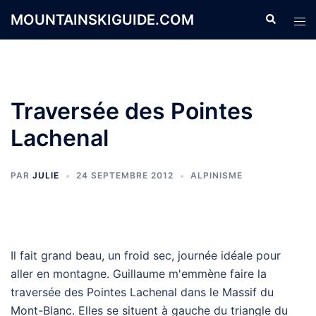
Aller
MOUNTAINSKIGUIDE.COM
Recherche
Ouvr
au
le
contenu
men
Traversée des Pointes
Lachenal
PAR
JULIE
24 SEPTEMBRE 2012
ALPINISME
Il fait grand beau, un froid sec, journée idéale pour
aller en montagne. Guillaume m'emmène faire la
traversée des Pointes Lachenal dans le Massif du
Mont-Blanc. Elles se situent à gauche du triangle du