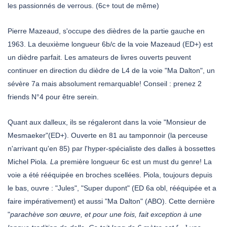
les passionnés de verrous. (6c+ tout de même)
Pierre Mazeaud, s'occupe des dièdres de la partie gauche en
1963. La deuxième longueur 6b/c de la voie Mazeaud (ED+) est
un dièdre parfait. Les amateurs de livres ouverts peuvent
continuer en direction du dièdre de L4 de la voie "Ma Dalton", un
sévère 7a mais absolument remarquable! Conseil : prenez 2
friends N°4 pour être serein.
Quant aux dalleux, ils se régaleront dans la voie "Monsieur de
Mesmaeker"(ED+). Ouverte en 81 au tamponnoir (la perceuse
n'arrivant qu'en 85) par l'hyper-spécialiste des dalles à bossettes
Michel Piola
. La
première longueur 6c est un must du genre! La
voie a été rééquipée en broches scellées. Piola, toujours depuis
le bas, ouvre : "Jules", "Super dupont" (ED 6a obl, rééquipée et a
faire impérativement) et aussi "Ma Dalton" (ABO). Cette dernière
"
parachève son œuvre, et pour une fois, fait exception à une