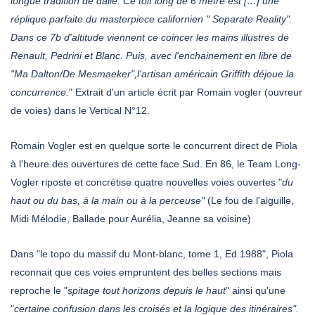
longue tradition de dalle. Ce toit long de 6 mètre est […] une
réplique parfaite du masterpiece californien " Separate Reality".
Dans ce 7b d'altitude viennent ce coincer les mains illustres de
Renault, Pedrini et Blanc. Puis, avec l'enchainement en libre de
"Ma Dalton/De Mesmaeker",l'artisan américain Griffith déjoue la
concurrence.
" Extrait d'un article écrit par Romain vogler (ouvreur
de voies) dans le Vertical N°12.
Romain Vogler est en quelque sorte le concurrent direct de Piola
à l'heure des ouvertures de cette face Sud. En 86, le Team Long-
Vogler riposte et concrétise quatre nouvelles voies ouvertes "
du
haut ou du bas, à la main ou à la perceuse"
(Le fou de l'aiguille,
Midi Mélodie, Ballade pour Aurélia, Jeanne sa voisine)
Dans "le topo du massif du Mont-blanc, tome 1, Ed.1988", Piola
reconnait que ces voies empruntent des belles sections mais
reproche le "
spitage tout horizons depuis le haut
" ainsi qu'une
"
certaine confusion dans les croisés et la logique des itinéraires".