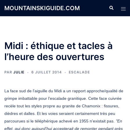
Aller
MOUNTAINSKIGUIDE.COM
Recherche
Ouvr
au
le
contenu
men
Midi : éthique et tacles à
l’heure des ouvertures
PAR
JULIE
6 JUILLET 2014
ESCALADE
La face sud de l'aiguille du Midi a un rapport approche/qualité de
grimpe imbattable pour l'escalade granitique. Cette face cuivrée
recèle tout les styles propre au granite de Chamonix : fissures,
dièdres et dalles. Et les voies seraient certainement très peu
parcourues si le téléphérique achevé en 1955 n'existait pas.
"En
effet, qui donc aujourd'hui accepterait de remonter pendant près