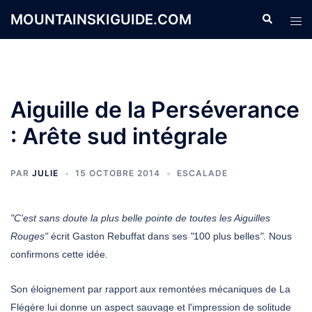
Aller
MOUNTAINSKIGUIDE.COM
Recherche
Ouvr
au
le
contenu
men
Aiguille de la Perséverance
: Arête sud intégrale
PAR
JULIE
15 OCTOBRE 2014
ESCALADE
"C'est sans doute la plus belle pointe de toutes les Aiguilles
Rouges"
écrit Gaston Rebuffat dans ses
"
100 plus belles
"
. Nous
confirmons cette idée.
Son éloignement par rapport aux remontées mécaniques de La
Flégère lui donne un aspect sauvage et l'impression de solitude