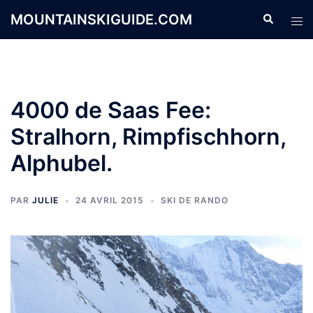
Aller
MOUNTAINSKIGUIDE.COM
Recherche
Ouvr
au
le
contenu
men
4000 de Saas Fee:
Stralhorn, Rimpfischhorn,
Alphubel.
PAR
JULIE
24 AVRIL 2015
SKI DE RANDO